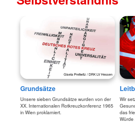
Gisela Prellwitz / DRK LV Hessen
Grundsätze
Leitb
Unsere sieben Grundsätze wurden von der
Wir set
XX. Internationalen Rotkreuzkonferenz 1965
Gesund
in Wien proklamiert.
das fr
Würde 