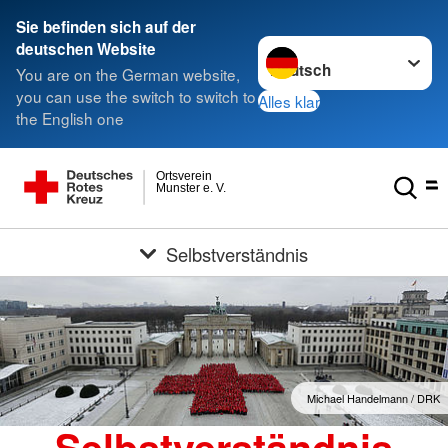
Sie befinden sich auf der
Sprache wechseln zu
deutschen Website
You are on the German website,
you can use the switch to switch to
Alles klar
the English one
Ortsverein
Munster e. V.
Selbstverständnis
Michael Handelmann / DRK
Selbstverständnis