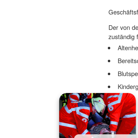
Geschäftsf
Der von de
zuständig 
Altenh
Bereits
Blutsp
Kinder