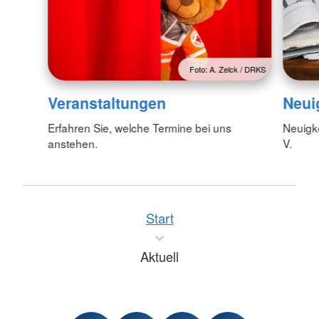
Foto: A. Zelck / DRKS
Veranstaltungen
Neui
Erfahren Sie, welche Termine bei uns
Neuigk
anstehen.
V.
Start
Aktuell