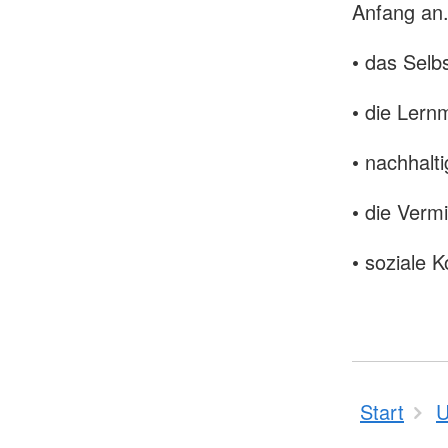
Anfang an.
• das Selb
• die Lern
• nachhalt
• die Verm
• soziale
Start
U