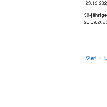
23.12.202
30-jährig
20.09.202
Start
U