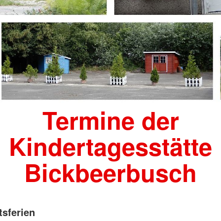
Termine der
Kindertagesstätte
Bickbeerbusch
sferien