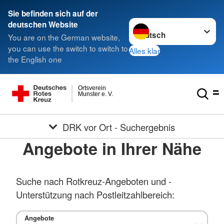
Sie befinden sich auf der
Sprache wechseln zu
deutschen Website
You are on the German website,
you can use the switch to switch to
Alles klar
the English one
Ortsverein
Munster e. V.
DRK vor Ort - Suchergebnis
Angebote in Ihrer Nähe
Suche nach Rotkreuz-Angeboten und -
Unterstützung nach Postleitzahlbereich:
Angebote