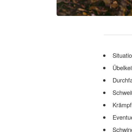
Situat
Übelkei
Durchfa
Schwei
Krämpf
Eventue
Schwin