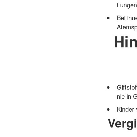
Lungen
Bei inn
Atemsp
Hi
Giftsto
nie in 
Kinder 
Verg