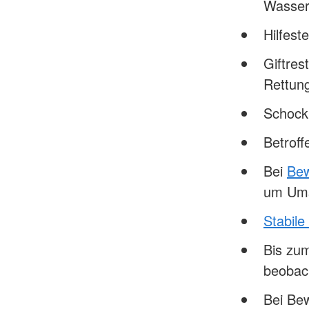
Wasser 
Hilfest
Giftres
Rettun
Schock
Betrof
Bei
Bew
um Ums
Stabile
Bis zum
beobac
Bei Bew