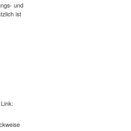
ungs- und
lich ist
Link:
uckweise