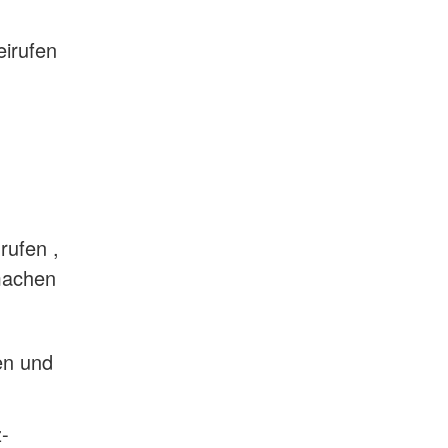
eirufen
rufen ,
machen
en und
-