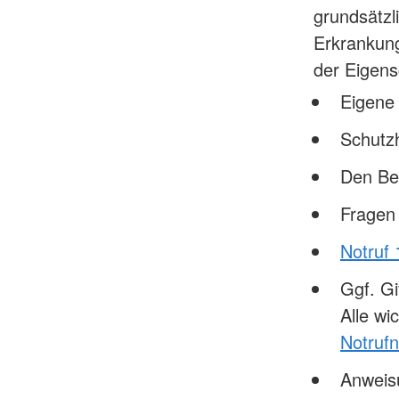
grundsätzl
Erkrankung
der Eigens
Eigene 
Schutz
Den Be
Fragen 
Notruf 
Ggf. Gi
Alle wi
Notruf
Anweisu